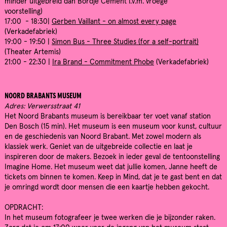
minder uitgebreid dan Bordje Cement i.v.m. vroege
voorstelling)
17:00 - 18:30|
Gerben Vaillant - on almost every page
(Verkadefabriek)
19:00 - 19:50 |
Simon Bus - Three Studies (for a self-portrait)
(Theater Artemis)
21:00 - 22:30 |
Ira Brand - Commitment Phobe
(Verkadefabriek)
NOORD BRABANTS MUSEUM
Adres: Verwersstraat 41
Het Noord Brabants museum is bereikbaar ter voet vanaf station
Den Bosch (15 min). Het museum is een museum voor kunst, cultuur
en de geschiedenis van Noord Brabant. Met zowel modern als
klassiek werk. Geniet van de uitgebreide collectie en laat je
inspireren door de makers. Bezoek in ieder geval de tentoonstelling
Imagine Home. Het museum weet dat jullie komen, Janne heeft de
tickets om binnen te komen. Keep in Mind, dat je te gast bent en dat
je omringd wordt door mensen die een kaartje hebben gekocht.
OPDRACHT:
In het museum fotografeer je twee werken die je bijzonder raken.