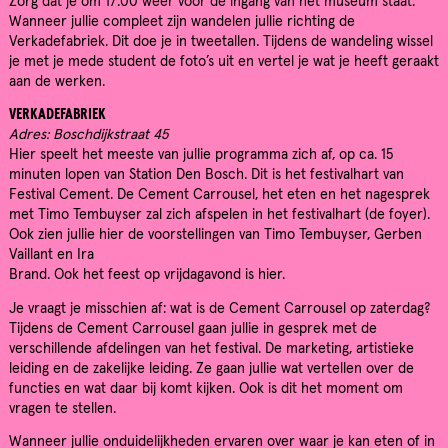
Zorg dat je om 17:00 weer voor de ingang van het museum staat.
Wanneer jullie compleet zijn wandelen jullie richting de
Verkadefabriek. Dit doe je in tweetallen. Tijdens de wandeling wissel
je met je mede student de foto’s uit en vertel je wat je heeft geraakt
aan de werken.
VERKADEFABRIEK
Adres: Boschdijkstraat 45
Hier speelt het meeste van jullie programma zich af, op ca. 15
minuten lopen van Station Den Bosch. Dit is het festivalhart van
Festival Cement. De Cement Carrousel, het eten en het nagesprek
met Timo Tembuyser zal zich afspelen in het festivalhart (de foyer).
Ook zien jullie hier de voorstellingen van Timo Tembuyser, Gerben
Vaillant en Ira
Brand. Ook het feest op vrijdagavond is hier.
Je vraagt je misschien af: wat is de Cement Carrousel op zaterdag?
Tijdens de Cement Carrousel gaan jullie in gesprek met de
verschillende afdelingen van het festival. De marketing, artistieke
leiding en de zakelijke leiding. Ze gaan jullie wat vertellen over de
functies en wat daar bij komt kijken. Ook is dit het moment om
vragen te stellen.
Wanneer jullie onduidelijkheden ervaren over waar je kan eten of in