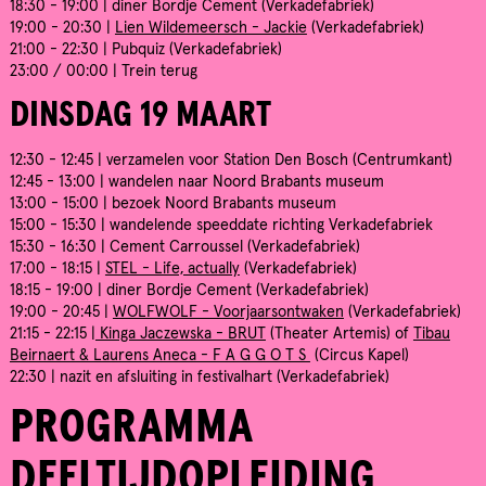
18:30 - 19:00 | diner Bordje Cement (Verkadefabriek)
19:00 - 20:30 |
Lien Wildemeersch - Jackie
(Verkadefabriek)
21:00 - 22:30 | Pubquiz (Verkadefabriek)
23:00 / 00:00 | Trein terug
DINSDAG 19 MAART
12:30 - 12:45 | verzamelen voor Station Den Bosch (Centrumkant)
12:45 - 13:00 | wandelen naar Noord Brabants museum
13:00 - 15:00 | bezoek Noord Brabants museum
15:00 - 15:30 | wandelende speeddate richting Verkadefabriek
15:30 - 16:30 | Cement Carroussel (Verkadefabriek)
17:00 - 18:15 |
STEL - Life, actually
(Verkadefabriek)
18:15 - 19:00 | diner Bordje Cement (Verkadefabriek)
19:00 - 20:45 |
WOLFWOLF - Voorjaarsontwaken
(Verkadefabriek)
21:15 - 22:15 |
Kinga Jaczewska - BRUT
(Theater Artemis) of
Tibau
Beirnaert & Laurens Aneca - F A G G O T S
(Circus Kapel)
22:30 | nazit en afsluiting in festivalhart (Verkadefabriek)
PROGRAMMA
DEELTIJDOPLEIDING