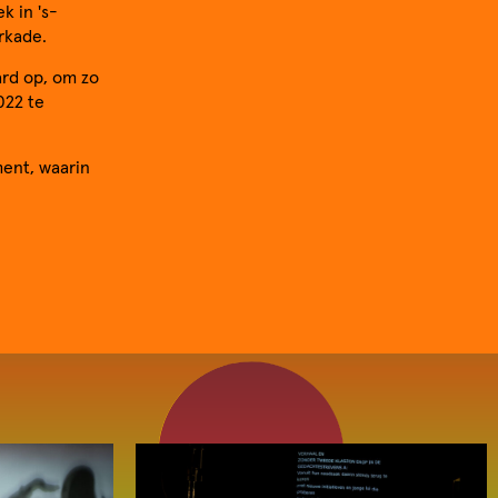
 in 's-
rkade.
rd op, om zo
022 te
ent, waarin