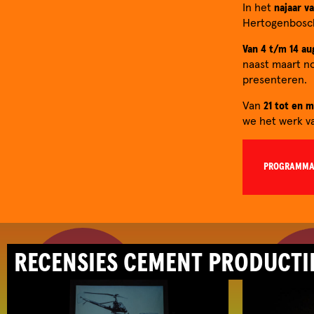
In het
najaar v
Hertogenbosch
Van 4 t/m 14 au
naast maart no
presenteren.
Van
21 tot en 
we het werk v
PROGRAMMA 
RECENSIES CEMENT PRODUCTIE