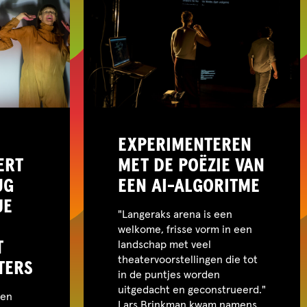
EXPERIMENTEREN
ERT
MET DE POËZIE VAN
UG
EEN AI-ALGORITME
JE
"Langeraks arena is een
welkome, frisse vorm in een
T
landschap met veel
theatervoorstellingen die tot
TERS
in de puntjes worden
uitgedacht en geconstrueerd."
een
Lars Brinkman kwam namens