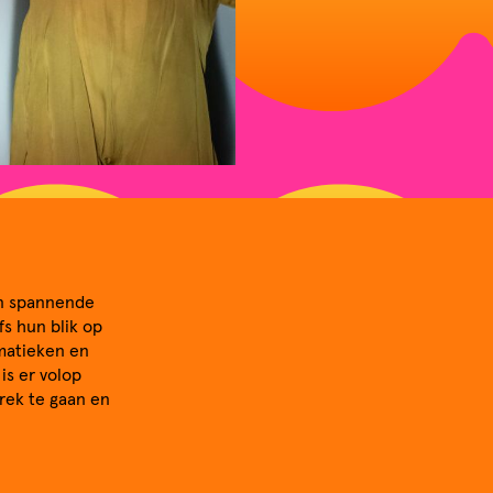
an spannende
fs hun blik op
matieken en
is er volop
rek te gaan en