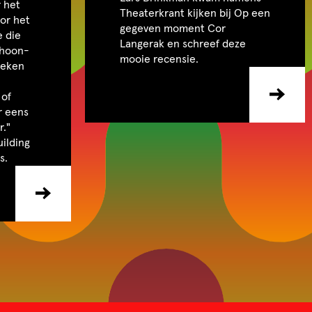
 het
Theaterkrant kijken bij Op een
oor het
gegeven moment Cor
e die
Langerak en schreef deze
schoon-
mooie recensie.
breken
 of
r eens
r."
ilding
s.