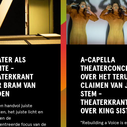
TER ALS
A-CAPELLA
TE -
THEATERCONC
ATERKRANT
OVER HET TER
R BRAM VAN
CLAIMEN VAN 
DEN
STEM -
THEATERKRAN
n handvol juiste
OVER KING SIS
ten, het juiste licht en
 en de
"Rebuilding a Voice is 
entreerde focus van de