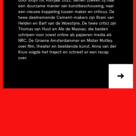
door loopt tot voorjaar 2022. Samen zoeken zij naar
een duurzame manier van kunstbeschouwing, naar
een nieuwe koppeling tussen maker en criticus. De
twee deelnemende Cement-makers zijn Bram van
Helden en Bart van de Woestijne. De twee critici zijn
Thomas van Huut en Alix de Massiac, die beiden
schrijven voor zowel online als papieren media als
NRC, De Groene Amsterdammer en Mister Motley,
over film, theater en beeldende kunst. Anna van der
Kruis volgde het traject en schreef er een recap
over.