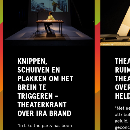
KNIPPEN,
THEA
SCHUIVEN EN
RUIM
PLAKKEN OM HET
THE
BREIN TE
OVE
TRIGGEREN -
HEL
THEATERKRANT
"Met ee
OVER IRA BRAND
attribu
geluid,
"In Like the party has been
geconc