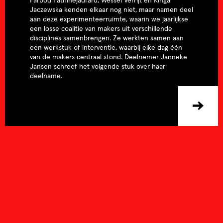
Farbod Fathinejadfard, Wessel Verrijt en Kinga
Jaczewska kenden elkaar nog niet, maar namen deel
aan deze experimenteerruimte, waarin we jaarlijkse
een losse coalitie van makers uit verschillende
disciplines samenbrengen. Ze werkten samen aan
een werkstuk of interventie, waarbij elke dag één
van de makers centraal stond. Deelnemer Janneke
Jansen schreef het volgende stuk over haar
deelname.