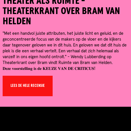
THEATER ALS RUIMTE -
THEATERKRANT OVER BRAM VAN
HELDEN
"Met een handvol juiste attributen, het juiste licht en geluid, en de
geconcentreerde focus van de makers op de vloer en de kijkers
daar tegenover geloven we in dit huis. En geloven we dat dit huis de
plek is die een verhaal vertelt. Een verhaal dat zich helemaal als
vanzelf in ons eigen hoofd ontrolt." - Wendy Lubberding op
Theaterkrant over Bram vindt Ruimte van Bram van Helden.
𝐃𝐞𝐳𝐞 𝐯𝐨𝐨𝐫𝐬𝐭𝐞𝐥𝐥𝐢𝐧𝐠 𝐢𝐬 𝐝𝐞 𝐊𝐄𝐔𝐙𝐄 𝐕𝐀𝐍 𝐃𝐄 𝐂𝐑𝐈𝐓𝐈𝐂𝐔𝐒!
LEES DE HELE RECENSIE