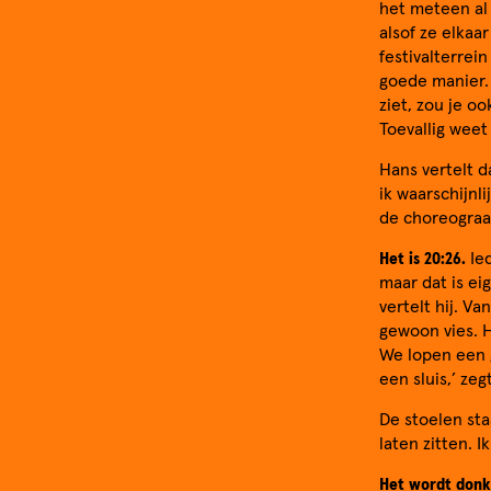
het meteen al 
alsof ze elkaa
festivalterrei
goede manier.
ziet, zou je o
Toevallig weet
Hans vertelt da
ik waarschijnl
de choreograa
Het is 20:26.
Ied
maar dat is ei
vertelt hij. V
gewoon vies. H
We lopen een g
een sluis,’ ze
De stoelen sta
laten zitten. 
Het wordt donke