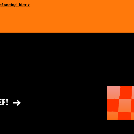
of seeing' hier >
EF!