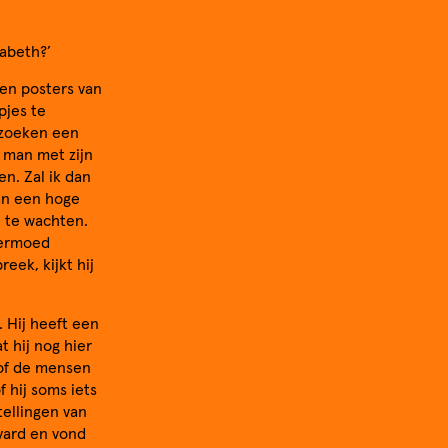
isabeth?’
gen posters van
pjes te
 zoeken een
n man met zijn
n. Zal ik dan
an een hoge
n te wachten.
 vermoed
eek, kijkt hij
. Hij heeft een
t hij nog hier
sof de mensen
 hij soms iets
tellingen van
evard en vond