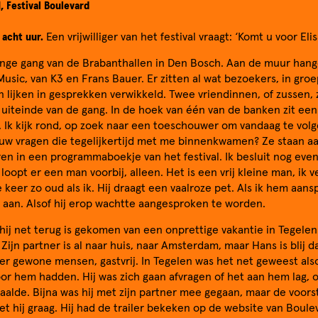
, Festival Boulevard
 acht uur.
Een vrijwilliger van het festival vraagt: ‘Komt u voor El
lange gang van de Brabanthallen in Den Bosch. Aan de muur han
usic, van K3 en Frans Bauer. Er zitten al wat bezoekers, in groe
 lijken in gesprekken verwikkeld. Twee vriendinnen, of zussen,
 uiteinde van de gang. In de hoek van één van de banken zit ee
 Ik kijk rond, op zoek naar een toeschouwer om vandaag te volge
uw vragen die tegelijkertijd met me binnenkwamen? Ze staan a
ren in een programmaboekje van het festival. Ik besluit nog eve
r loopt er een man voorbij, alleen. Het is een vrij kleine man, ik
keer zo oud als ik. Hij draagt een vaalroze pet. Als ik hem aanspr
aan. Alsof hij erop wachtte aangesproken te worden.
t hij net terug is gekomen van een onprettige vakantie in Tegelen
Zijn partner is al naar huis, naar Amsterdam, maar Hans is blij da
weer gewone mensen, gastvrij. In Tegelen was het net geweest al
r hem hadden. Hij was zich gaan afvragen of het aan hem lag, of
aalde. Bijna was hij met zijn partner mee gegaan, maar de voors
et hij graag. Hij had de trailer bekeken op de website van Boul