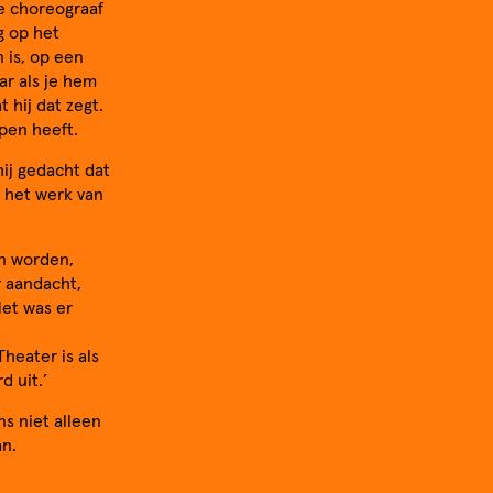
de choreograaf
g op het
n is, op een
r als je hem
 hij dat zegt.
ppen heeft.
hij gedacht dat
e het werk van
en worden,
r aandacht,
Het was er
heater is als
d uit.’
ns niet alleen
an.