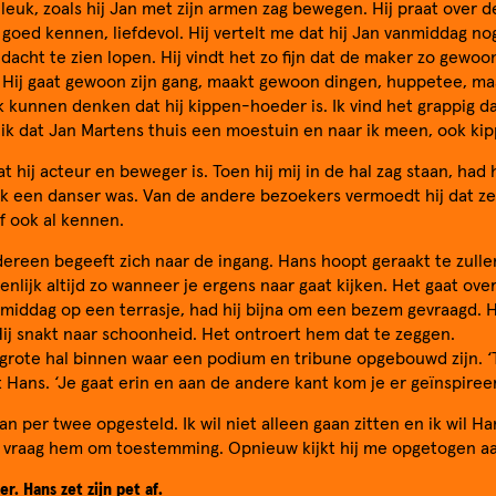
leuk, zoals hij Jan met zijn armen zag bewegen. Hij praat over 
r goed kennen, liefdevol. Hij vertelt me dat hij Jan vanmiddag no
n dacht te zien lopen. Hij vindt het zo fijn dat de maker zo gewoo
 Hij gaat gewoon zijn gang, maakt gewoon dingen, huppetee, maa
ok kunnen denken dat hij kippen-hoeder is. Ik vind het grappig dat
 ik dat Jan Martens thuis een moestuin en naar ik meen, ook ki
t hij acteur en beweger is. Toen hij mij in de hal zag staan, had 
ijk een danser was. Van de andere bezoekers vermoedt hij dat z
f ook al kennen.
ereen begeeft zich naar de ingang. Hans hoopt geraakt te zull
genlijk altijd zo wanneer je ergens naar gaat kijken. Het gaat ove
anmiddag op een terrasje, had hij bijna om een bezem gevraagd. 
ij snakt naar schoonheid. Het ontroert hem dat te zeggen.
rote hal binnen waar een podium en tribune opgebouwd zijn. ‘T
gt Hans. ‘Je gaat erin en aan de andere kant kom je er geïnspireer
an per twee opgesteld. Ik wil niet alleen gaan zitten en ik wil Ha
Ik vraag hem om toestemming. Opnieuw kijkt hij me opgetogen a
r. Hans zet zijn pet af.