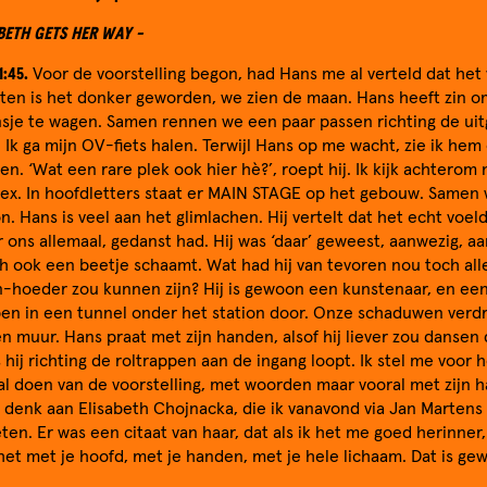
BETH GETS HER WAY -
1:45.
Voor de voorstelling begon, had Hans me al verteld dat het v
iten is het donker geworden, we zien de maan. Hans heeft zin o
nsje te wagen. Samen rennen we een paar passen richting de ui
 Ik ga mijn OV-fiets halen. Terwijl Hans op me wacht, zie ik he
n. ‘Wat een rare plek ook hier hè?’, roept hij. Ik kijk achterom 
x. In hoofdletters staat er MAIN STAGE op het gebouw. Samen
on. Hans is veel aan het glimlachen. Hij vertelt dat het echt voel
 ons allemaal, gedanst had. Hij was ‘daar’ geweest, aanwezig, a
ich ook een beetje schaamt. Wat had hij van tevoren nou toch al
n-hoeder zou kunnen zijn? Hij is gewoon een kunstenaar, en ee
pen in een tunnel onder het station door. Onze schaduwen verd
 muur. Hans praat met zijn handen, alsof hij liever zou dansen 
 hij richting de roltrappen aan de ingang loopt. Ik stel me voor h
zal doen van de voorstelling, met woorden maar vooral met zijn 
k denk aan Elisabeth Chojnacka, die ik vanavond via Jan Martens
n. Er was een citaat van haar, dat als ik het me goed herinner
 het met je hoofd, met je handen, met je hele lichaam. Dat is gew