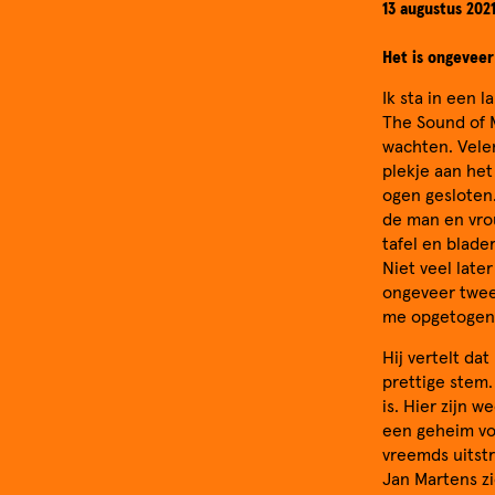
13 augustus 2021
Het is ongeveer
Ik sta in een 
The Sound of M
wachten. Velen
plekje aan het
ogen gesloten.
de man en vro
tafel en blade
Niet veel late
ongeveer twee 
me opgetogen 
Hij vertelt da
prettige stem. 
is. Hier zijn 
een geheim voo
vreemds uitstr
Jan Martens zi