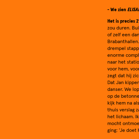
- We zien
ELISA
Het is precies 2
zou duren. Bu
of zelf een da
Brabanthallen.
drempel stappe
enorme comple
naar het stati
voor hem, voor
zegt dat hij z
Dat Jan kippe
danser. We lo
op de betonnen
kijk hem na als
thuis verslag 
het lichaam. I
mocht ontmoete
ging: ‘Je doet