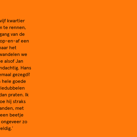
ijf kwartier
m te rennen,
tgang van de
m op-en-af een
naar het
 wandelen we
de alsof Jan
andachtig. Hans
lemaal gezegd?
n hele goede
riedubbelen
dan praten. Ik
oe hij straks
handen, met
 een beetje
, ongeveer zo
eldig.’