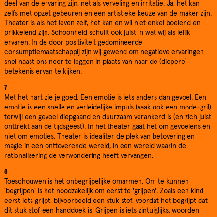
deel van de ervaring zijn, net als verveling en irritatie. Ja, het kan
zelfs met opzet gebeuren en een artistieke keuze van de maker zijn.
Theater is als het leven zelf, het kan en wil niet enkel boeiend en
prikkelend zijn. Schoonheid schuilt ook juist in wat wij als lelijk
ervaren. In de door positiviteit gedomineerde
consumptiemaatschappij zijn wij gewend om negatieve ervaringen
snel naast ons neer te leggen in plaats van naar de (diepere)
betekenis ervan te kijken.
7
Met het hart zie je goed. Een emotie is iets anders dan gevoel. Een
emotie is een snelle en verleidelijke impuls (vaak ook een mode-gril)
terwijl een gevoel diepgaand en duurzaam verankerd is (en zich juist
onttrekt aan de tijdsgeest). In het theater gaat het om gevoelens en
niet om emoties. Theater is idealiter de plek van betovering en
magie in een onttoverende wereld, in een wereld waarin de
rationalisering de verwondering heeft vervangen.
8
Toeschouwen is het onbegrijpelijke omarmen. Om te kunnen
'begrijpen' is het noodzakelijk om eerst te 'grijpen'. Zoals een kind
eerst iets grijpt, bijvoorbeeld een stuk stof, voordat het begrijpt dat
dit stuk stof een handdoek is. Grijpen is iets zintuiglijks, woorden