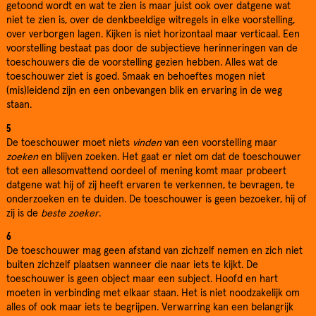
getoond wordt en wat te zien is maar juist ook over datgene wat
niet te zien is, over de denkbeeldige witregels in elke voorstelling,
over verborgen lagen. Kijken is niet horizontaal maar verticaal. Een
voorstelling bestaat pas door de subjectieve herinneringen van de
toeschouwers die de voorstelling gezien hebben. Alles wat de
toeschouwer ziet is goed. Smaak en behoeftes mogen niet
(mis)leidend zijn en een onbevangen blik en ervaring in de weg
staan.
5
De toeschouwer moet niets
vinden
van een voorstelling maar
zoeken
en blijven zoeken. Het gaat er niet om dat de toeschouwer
tot een allesomvattend oordeel of mening komt maar probeert
datgene wat hij of zij heeft ervaren te verkennen, te bevragen, te
onderzoeken en te duiden. De toeschouwer is geen bezoeker, hij of
zij is de
beste zoeker
.
6
De toeschouwer mag geen afstand van zichzelf nemen en zich niet
buiten zichzelf plaatsen wanneer die naar iets te kijkt. De
toeschouwer is geen object maar een subject. Hoofd en hart
moeten in verbinding met elkaar staan. Het is niet noodzakelijk om
alles of ook maar iets te begrijpen. Verwarring kan een belangrijk