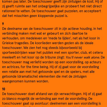
komen pas later. De toeschouwer geeft zijn zintuigen de kost. Hij of
zij geeft ruimte aan het onbegrijpelijke en probeert het niet direct
rationeel te vatten. De toeschouwer gaat puzzelen, en accepteert
dat het misschien geen kloppende puzzel is.
9
De deelname van de toeschouwer zit in zijn actieve houding, in het
verbinding maken met wat er gebeurt en zich daartoe te
verhouden, om medeleven en 'mede te lijden', net als het koor in
Griekse tragedies. De koorlieden werden gezien als de ideale
toeschouwer. We zien het nog steeds bijvoorbeeld bij
sportwedstrijden waar het publiek met een sporter, club, et cetera
meeleeft en het koor op de tribune zingt:
You'll never walk alone
. De
toeschouwer mag verliefd worden op een voorstelling, op acteurs
en actrices, for the time being. Hij of zij gaat voor de voorstelling
een relatie aan met het getoonde spel en de spelers, met alle
getoonde (dramatische) elementen die met de zintuigen
waargenomen kunnen worden.
10
De toeschouwer doet afstand van zijn verwachtingen. Hij of zij gaat
zo blanco mogelijk de verbinding aan met de voorstelling. De
toeschouwer gaat op avontuur: deelnemen aan een voorstelling is