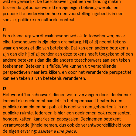
wild en gevaarlijk. De toeschouwer gaat een verbinding maken
tussen de getoonde wereld en zijn eigen belevingswereld, en
probeert te ondervinden hoe een voorstelling ingebed is in een
sociale, politieke en culturele context.
11
Een dramaturg wordt vaak beschouwd als 1e toeschouwer, maar
elke toeschouwer is zijn eigen dramaturg. Hij of zij neemt tekens
waar en voorziet die van betekenis. Dat kan een andere betekenis
zijn dan die hij of zij eerder aan deze tekens heeft toegekend of een
andere betekenis dan die die andere toeschouwers aan een teken
toekennen. Betekenis is fluïde. We kunnen uit verschillende
perspectieven naar iets kijken, en door het veranderde perspectief
kan een teken al van betekenis veranderen.
12
Het woord 'toeschouwer' dienen we te vervangen door 'deelnemer':
iemand die deelneemt aan iets in het openbaar. Theater is een
publieke domein en het publiek is deel van een gebeurtenis in de
publieke ruimte. Iedereen is hier een deelnemer, ook recensenten,
honden, katten, kanaries en papegaaien. Deelnemen betekent
verantwoordelijkheid nemen, dus ook de verantwoordelijkheid voor
de eigen ervaring:
assister à une pièce.