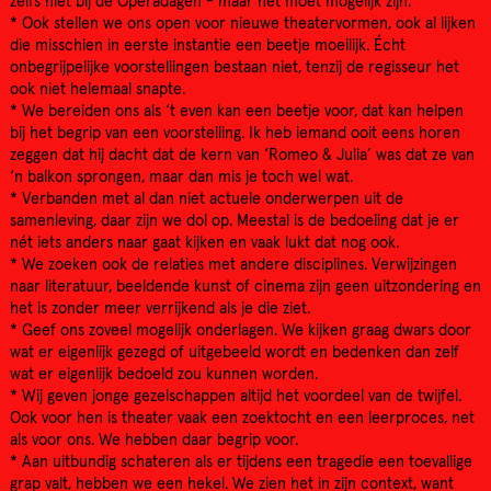
zelfs niet bij de Operadagen - maar het móet mogelijk zijn.
* Ook stellen we ons open voor nieuwe theatervormen, ook al lijken
die misschien in eerste instantie een beetje moeilijk. Écht
onbegrijpelijke voorstellingen bestaan niet, tenzij de regisseur het
ook niet helemaal snapte.
* We bereiden ons als ‘t even kan een beetje voor, dat kan helpen
bij het begrip van een voorstelling. Ik heb iemand ooit eens horen
zeggen dat hij dacht dat de kern van ‘Romeo & Julia’ was dat ze van
‘n balkon sprongen, maar dan mis je toch wel wat.
* Verbanden met al dan niet actuele onderwerpen uit de
samenleving, daar zijn we dol op. Meestal is de bedoeling dat je er
nét iets anders naar gaat kijken en vaak lukt dat nog ook.
* We zoeken ook de relaties met andere disciplines. Verwijzingen
naar literatuur, beeldende kunst of cinema zijn geen uitzondering en
het is zonder meer verrijkend als je die ziet.
* Geef ons zoveel mogelijk onderlagen. We kijken graag dwars door
wat er eigenlijk gezegd of uitgebeeld wordt en bedenken dan zelf
wat er eigenlijk bedoeld zou kunnen worden.
* Wij geven jonge gezelschappen altijd het voordeel van de twijfel.
Ook voor hen is theater vaak een zoektocht en een leerproces, net
als voor ons. We hebben daar begrip voor.
* Aan uitbundig schateren als er tijdens een tragedie een toevallige
grap valt, hebben we een hekel. We zien het in zijn context, want