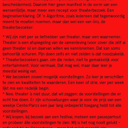
bescheidenheid. Daarom hier geen manifest in de vorm van een
wensenlijstje, maar meer een recept voor theaterbezoek. Een
beginselverklaring. Of ‘n Algoritme, zoals iedereen dat tegenwoordig
meent te moeten noemen, maar dan wel een van óns, de
theaterbezoeker.
* Wij zijn niet per se liefhebber van theater, maar een waarnemer.
Theater is een afspiegeling van de samenleving (voor zover die zélf al
geen theater is) en daarvan willen we kennisnemen. Dat kan soms
behoorlijk schuren. Pijn doen zelfs en niet zelden is dat noodzakelijk.
* Theaterbezoekers gaan, om die reden, niet te gemakkelijk voor
entertainment. Voor vermaak. Dat mag wel, maar daar leer je
meestal weinig van.
* We bezoeken zoveel mogelijk voorstellingen. Zo leer je verschillen
te zien en kwaliteiten te waarderen. Een keer of drie, vier per week
lijkt me een redelijk begin.
* Nee, theater ís niet duur, dat wil zeggen: de voorstellingen die er
echt toe doen. Er zijn schouwburgen waar je voor de prijs van een
weekje CenterParcs een jaar lang onbeperkt toegang hebt tot alle
voorstellingen.
* Wij kopen, bij bezoek aan een festival, meteen een passepartout
en probeer álle voorstellingen te zien. Mij is het nog nooit gelukt -