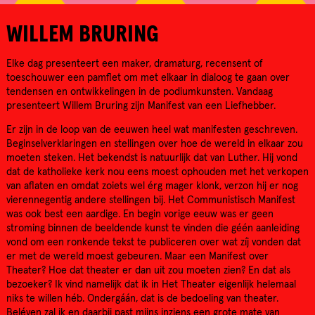
WILLEM BRURING
Elke dag presenteert een maker, dramaturg, recensent of
toeschouwer een pamflet om met elkaar in dialoog te gaan over
tendensen en ontwikkelingen in de podiumkunsten. Vandaag
presenteert Willem Bruring zijn Manifest van een Liefhebber.
Er zijn in de loop van de eeuwen heel wat manifesten geschreven.
Beginselverklaringen en stellingen over hoe de wereld in elkaar zou
moeten steken. Het bekendst is natuurlijk dat van Luther. Hij vond
dat de katholieke kerk nou eens moest ophouden met het verkopen
van aflaten en omdat zoiets wel érg mager klonk, verzon hij er nog
vierennegentig andere stellingen bij. Het Communistisch Manifest
was ook best een aardige. En begin vorige eeuw was er geen
stroming binnen de beeldende kunst te vinden die géén aanleiding
vond om een ronkende tekst te publiceren over wat zíj vonden dat
er met de wereld moest gebeuren. Maar een Manifest over
Theater? Hoe dat theater er dan uit zou moeten zien? En dat als
bezoeker? Ik vind namelijk dat ik in Het Theater eigenlijk helemaal
niks te willen héb. Ondergáán, dat is de bedoeling van theater.
Beléven zal ik en daarbij past mijns inziens een grote mate van