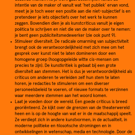
intentie van de maker of vanuit wat ‘het publiek’ ervan vond,
meet je je toch weer een positie aan die niet-subjectief is en
pretendeer je iets objectiefs over het werk te kunnen
zeggen. Bovendien dien je als kunstcriticus vanuit je eigen
poëtica te schrijven en niet die van de maker over te nemen:
je bent geen publiciteitsmedewerker (zie ook punt 9).
Stimuleer diversiteit. De radicale omarming van subjectiviteit
brengt ook de verantwoordelijkheid met zich mee om het
gesprek over kunst niet te laten domineren door een
homogene groep (hoogopgeleide witte cis-mensen om
precies te zijn). De kunstkritiek is gebaat bij een grote
diversiteit aan stemmen. Het is dus je verantwoordelijkheid als
criticus om anderen te verleiden zelf hun stem te laten
horen, je redacties te stimuleren om een diverser
personeelsbeleid te voeren, of nieuwe formats te verzinnen
waar meerdere stemmen aan het woord komen.
Laat je voeden door de wereld. Een goede criticus is breed
georiënteerd. Ze kijkt over de grenzen van de theaterwereld
heen en is op de hoogte van wat er in de maatschappij speelt.
Ze verdiept zich in andere kunstvormen, in de actualiteit, in
moderne politieke en filosofische stromingen en in
ontwikkelingen in wetenschap, media en technologie. Door de