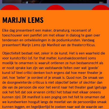
MARIJN LEMS
Elke dag presenteert een maker, dramaturg, recensent of
toeschouwer een pamflet om met elkaar in dialoog te gaan over
tendensen en ontwikkelingen in de podiumkunsten. Vandaag
presenteert Marijn Lems zijn Manifest van de theatercriticus.
Objectiviteit bestaat niet, zeker in de kunst. Het is een waarheid die
voor kunstcritici (of, for that matter, kunstvakdocenten) soms
moeilijk te omarmen is: waaruit ontlenen ze hun bestaansrecht als
er nooit sprake kan zijn van vaststaande feiten over wat ‘goede’
kunst is? Veel critici denken toch ergens dat hoe meer theater je
ziet, hoe ‘beter’ je oordeel of je smaak is. Quod non. De smaak van
de doorgewinterde criticus is niet objectief beter of slechter dan
die van de persoon die voor het eerst naar het theater gaat (getuige
ook het feit dat ook ervaren ciritici het totaal met elkaar oneens
kunnen zijn). Dit manifest is een poging om het feit te omarmen dat
we kunstwerken hooguit langs de meetlat van de persoonlijke smaak
kunnen leggen, en tegelijkertijd te zoeken naar wat de waarde van