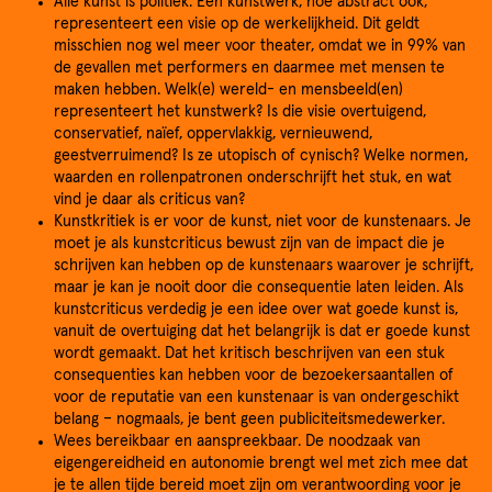
Alle kunst is politiek. Een kunstwerk, hoe abstract ook,
representeert een visie op de werkelijkheid. Dit geldt
misschien nog wel meer voor theater, omdat we in 99% van
de gevallen met performers en daarmee met mensen te
maken hebben. Welk(e) wereld- en mensbeeld(en)
representeert het kunstwerk? Is die visie overtuigend,
conservatief, naïef, oppervlakkig, vernieuwend,
geestverruimend? Is ze utopisch of cynisch? Welke normen,
waarden en rollenpatronen onderschrijft het stuk, en wat
vind je daar als criticus van?
Kunstkritiek is er voor de kunst, niet voor de kunstenaars. Je
moet je als kunstcriticus bewust zijn van de impact die je
schrijven kan hebben op de kunstenaars waarover je schrijft,
maar je kan je nooit door die consequentie laten leiden. Als
kunstcriticus verdedig je een idee over wat goede kunst is,
vanuit de overtuiging dat het belangrijk is dat er goede kunst
wordt gemaakt. Dat het kritisch beschrijven van een stuk
consequenties kan hebben voor de bezoekersaantallen of
voor de reputatie van een kunstenaar is van ondergeschikt
belang – nogmaals, je bent geen publiciteitsmedewerker.
Wees bereikbaar en aanspreekbaar. De noodzaak van
eigengereidheid en autonomie brengt wel met zich mee dat
je te allen tijde bereid moet zijn om verantwoording voor je