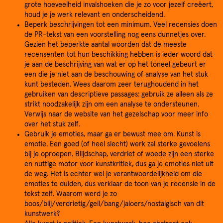
grote hoeveelheid invalshoeken die je zo voor jezelf creëert,
houd je je werk relevant en onderscheidend.
Beperk beschrijvingen tot een minimum. Veel recensies doen
de PR-tekst van een voorstelling nog eens dunnetjes over.
Gezien het beperkte aantal woorden dat de meeste
recensenten tot hun beschikking hebben is ieder woord dat
je aan de beschrijving van wat er op het toneel gebeurt er
een die je niet aan de beschouwing of analyse van het stuk
kunt besteden. Wees daarom zeer terughoudend in het
gebruiken van descriptieve passages: gebruik ze alleen als ze
strikt noodzakelijk zijn om een analyse te ondersteunen.
Verwijs naar de website van het gezelschap voor meer info
over het stuk zelf.
Gebruik je emoties, maar ga er bewust mee om. Kunst is
emotie. Een goed (of heel slecht) werk zal sterke gevoelens
bij je oproepen. Blijdschap, verdriet of woede zijn een sterke
en nuttige motor voor kunstkritiek, dus ga je emoties niet uit
de weg. Het is echter wel je verantwoordelijkheid om die
emoties te duiden, dus verklaar de toon van je recensie in de
tekst zelf. Waarom werd je zo
boos/blij/verdrietig/geil/bang/jaloers/nostalgisch van dit
kunstwerk?