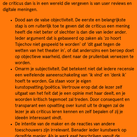
de criticus dan is in een wereld die vergeven is van user reviews en
digitale meningen.
Dood aan de valse objectiviteit. De eerste en belangrijkste
stap is om ruiterlijk toe te geven dat de criticus een mening
heeft die niet beter of slechter is dan die van ieder ander.
Ieder argument dat is gebaseerd op zaken als ‘zo hoort
Tsjechov niet gespeeld te worden’ of ‘dit gaat tegen de
wetten van het theater in’, of dat anderszins een beroep doet
op objectieve waarheid, dient naar de prullenbak verwezen te
worden.
Omarm je subjectiviteit. Dat betekent niet dat iedere recensie
een weifelende aaneenschakeling van ‘ik vind’ en ‘denk ik’
hoeft te worden. Ga staan voor je eigen
kunstopvatting/poëtica. Vertrouw erop dat de lezer zelf
uitgaat van het feit dat je een opinie met haar deelt, en je
woorden kritisch tegemoet zal treden. Door consequent en
transparant een opvatting over kunst uit te dragen zal de
lezer je als criticus leren kennen en zelf bepalen of zij je
ideeën interessant vindt.
De intentie van de maker en de reacties van andere
toeschouwers zijn irrelevant. Benader ieder kunstwerk op
dezelfde manier. Als je werk gaat beschrijven vanuit de