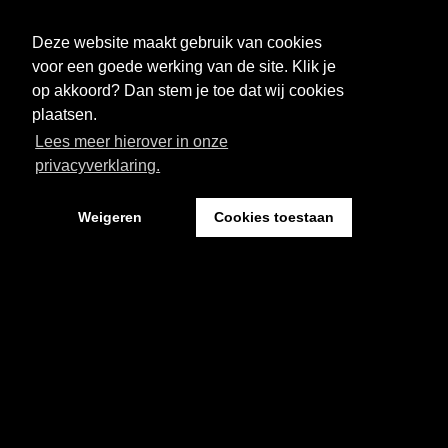
FESTIVAL
NIEUWS
Deze website maakt gebruik van cookies
WAT WE DOEN
ARCHIEF
voor een goede werking van de site. Klik je
op akkoord? Dan stem je toe dat wij cookies
OVER CEMENT
FAQ
plaatsen.
Lees meer hierover in onze
FESTIVAL CEMENT
privacyverklaring.
Weigeren
Cookies toestaan
Kantoor: Pand 18 - Sint Josephstraat 18
5211 NJ ‘s-Hertogenbosch
Website by The Cre8ion.Lab
-
Privacystatement
Cookies