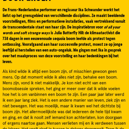
De Frans-Nederlandse performer en regisseur Ika Schwander werkt het
liefst op het grensgebied van verschillende disciplines. Ze maakt beeldende
voorstellingen, films en performatieve installaties, vaak vertrekkend vanuit
de transcendentale staat van haar zijn. De inspiratiebron voor
of all your
words and soft strange ways
is Julia Butterfly Hill: de klimaatactivist die
738 dagen in een eeuwenoude sequoia boom leefde als protest tegen
ontbossing. Voorafgaand aan haar succesvolle protest, moest ze op jonge
leeftijd al herstellen van een auto-ongeluk. We gingen met Ika in gesprek
over het maakproces van deze voorstelling en haar bedenkingen bij het
leven.
Als kind wilde ik altijd een boom zijn, of misschien gewoon geen
mens. Op dat moment wilde ik alles niet zijn, behalve een boom.
Mens zijn, vond ik niet makkelijk. Je kon niet echt van een
boomobsessie spreken, het ging er meer over dat ik wilde voelen
hoe het is om vanbinnen een boom te zijn. Een paar jaar later werd
ik een jaar lang ziek. Het is een andere manier van leven, ziek zijn en
niet bewegen. Het was moeilijk, maar ik kwam wel het dichtste bij
boom zijn. Het allermoeilijkste was dat iedereen de hele tijd kwam
en ging, en dat ik nooit zelf iemand kon achterlaten, kon doorgaan
of ergens naartoe gaan. Mensen verlieten mij en ik verdween tussen