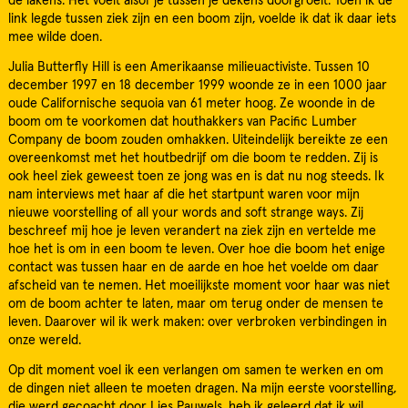
de lakens. Het voelt alsof je tussen je dekens doorgroeit. Toen ik de
link legde tussen ziek zijn en een boom zijn, voelde ik dat ik daar iets
mee wilde doen.
Julia Butterfly Hill is een Amerikaanse milieuactiviste. Tussen 10
december 1997 en 18 december 1999 woonde ze in een 1000 jaar
oude Californische sequoia van 61 meter hoog. Ze woonde in de
boom om te voorkomen dat houthakkers van Pacific Lumber
Company de boom zouden omhakken. Uiteindelijk bereikte ze een
overeenkomst met het houtbedrijf om die boom te redden. Zij is
ook heel ziek geweest toen ze jong was en is dat nu nog steeds. Ik
nam interviews met haar af die het startpunt waren voor mijn
nieuwe voorstelling of all your words and soft strange ways. Zij
beschreef mij hoe je leven verandert na ziek zijn en vertelde me
hoe het is om in een boom te leven. Over hoe die boom het enige
contact was tussen haar en de aarde en hoe het voelde om daar
afscheid van te nemen. Het moeilijkste moment voor haar was niet
om de boom achter te laten, maar om terug onder de mensen te
leven. Daarover wil ik werk maken: over verbroken verbindingen in
onze wereld.
Op dit moment voel ik een verlangen om samen te werken en om
de dingen niet alleen te moeten dragen. Na mijn eerste voorstelling,
die werd gecoacht door Lies Pauwels, heb ik geleerd dat ik wil