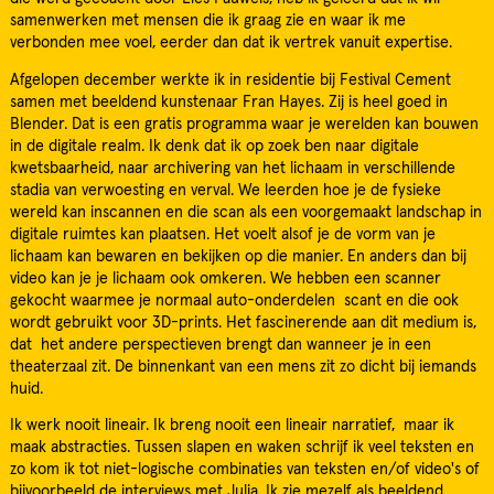
samenwerken met mensen die ik graag zie en waar ik me
verbonden mee voel, eerder dan dat ik vertrek vanuit expertise.
Afgelopen december werkte ik in residentie bij Festival Cement
samen met beeldend kunstenaar Fran Hayes. Zij is heel goed in
Blender. Dat is een gratis programma waar je werelden kan bouwen
in de digitale realm. Ik denk dat ik op zoek ben naar digitale
kwetsbaarheid, naar archivering van het lichaam in verschillende
stadia van verwoesting en verval. We leerden hoe je de fysieke
wereld kan inscannen en die scan als een voorgemaakt landschap in
digitale ruimtes kan plaatsen. Het voelt alsof je de vorm van je
lichaam kan bewaren en bekijken op die manier. En anders dan bij
video kan je je lichaam ook omkeren. We hebben een scanner
gekocht waarmee je normaal auto-onderdelen scant en die ook
wordt gebruikt voor 3D-prints. Het fascinerende aan dit medium is,
dat het andere perspectieven brengt dan wanneer je in een
theaterzaal zit. De binnenkant van een mens zit zo dicht bij iemands
huid.
Ik werk nooit lineair. Ik breng nooit een lineair narratief, maar ik
maak abstracties. Tussen slapen en waken schrijf ik veel teksten en
zo kom ik tot niet-logische combinaties van teksten en/of video's of
bijvoorbeeld de interviews met Julia. Ik zie mezelf als beeldend