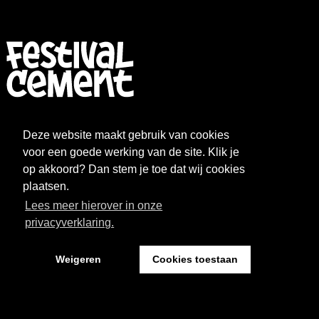
FESTIVAL
NIEUWS
Deze website maakt gebruik van cookies
WAT WE DOEN
ARCHIEF
voor een goede werking van de site. Klik je
op akkoord? Dan stem je toe dat wij cookies
OVER CEMENT
FAQ
plaatsen.
Lees meer hierover in onze
FESTIVAL CEMENT
privacyverklaring.
Weigeren
Cookies toestaan
Kantoor: Pand 18 - Sint Josephstraat 18
5211 NJ ‘s-Hertogenbosch