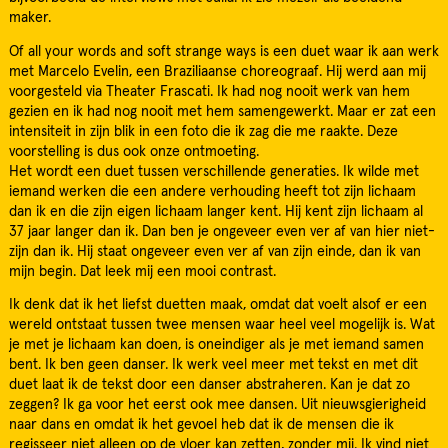
maker.
Of all your words and soft strange ways is een duet waar ik aan werk
met Marcelo Evelin, een Braziliaanse choreograaf. Hij werd aan mij
voorgesteld via Theater Frascati. Ik had nog nooit werk van hem
gezien en ik had nog nooit met hem samengewerkt. Maar er zat een
intensiteit in zijn blik in een foto die ik zag die me raakte. Deze
voorstelling is dus ook onze ontmoeting.
Het wordt een duet tussen verschillende generaties. Ik wilde met
iemand werken die een andere verhouding heeft tot zijn lichaam
dan ik en die zijn eigen lichaam langer kent. Hij kent zijn lichaam al
37 jaar langer dan ik. Dan ben je ongeveer even ver af van hier niet-
zijn dan ik. Hij staat ongeveer even ver af van zijn einde, dan ik van
mijn begin. Dat leek mij een mooi contrast.
Ik denk dat ik het liefst duetten maak, omdat dat voelt alsof er een
wereld ontstaat tussen twee mensen waar heel veel mogelijk is. Wat
je met je lichaam kan doen, is oneindiger als je met iemand samen
bent. Ik ben geen danser. Ik werk veel meer met tekst en met dit
duet laat ik de tekst door een danser abstraheren. Kan je dat zo
zeggen? Ik ga voor het eerst ook mee dansen. Uit nieuwsgierigheid
naar dans en omdat ik het gevoel heb dat ik de mensen die ik
regisseer niet alleen op de vloer kan zetten, zonder mij. Ik vind niet