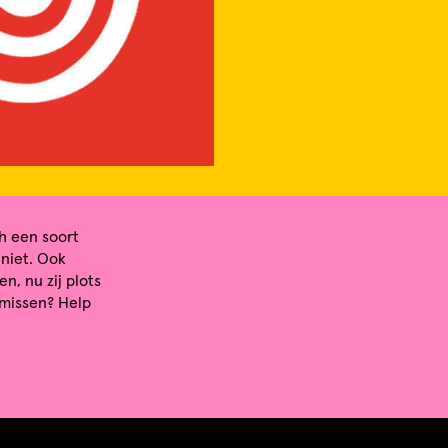
ch een soort
niet. Ook
n, nu zij plots
 missen? Help