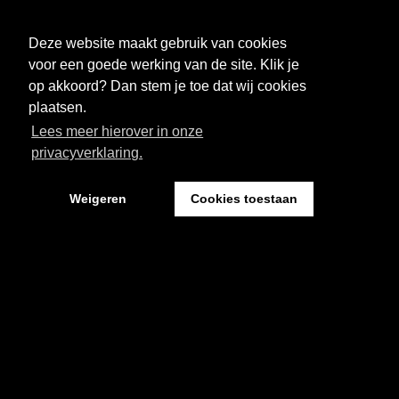
FESTIVAL
NIEUWS
Deze website maakt gebruik van cookies
WAT WE DOEN
ARCHIEF
voor een goede werking van de site. Klik je
op akkoord? Dan stem je toe dat wij cookies
OVER CEMENT
FAQ
plaatsen.
Lees meer hierover in onze
FESTIVAL CEMENT
privacyverklaring.
Weigeren
Cookies toestaan
Kantoor: Pand 18 - Sint Josephstraat 18
5211 NJ ‘s-Hertogenbosch
Website by The Cre8ion.Lab
-
Privacystatement
Cookies