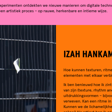
xperimenten ontdekten we nieuwe manieren om digitale techno
een artistiek proces – op rauwe, herkenbare en intieme wijze.
IZAH HANKA
Hoe kunnen texturen, ritmes
elementen met elkaar verb
Ik ben benieuwd hoe ik zintu
van zijn (texture, rhythm an
uitdrukkingsvormen – bijvo
verweven. Kan een ritme in
Kunnen we de lichamelijkhe