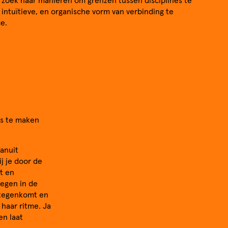
p zoek naar manieren om grenzen tussen disciplines te
intuïtieve, en organische vorm van verbinding te
e.
es te maken
Vanuit
j je door de
t en
oegen in de
e tegenkomt en
haar ritme. Ja
en laat