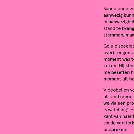
Sanne onderzoe
aanwezig kunn
in aanwezighe
stand te breng
stemmen, maar
Geluid speelde
overbrengen zo
moment was to
keken. Hij sto
me beseffen h
moment uit het
Videobellen vo
afstand creëer
we via een pr
is watching’. 
kant van haar 
via de verster
uitspreken.