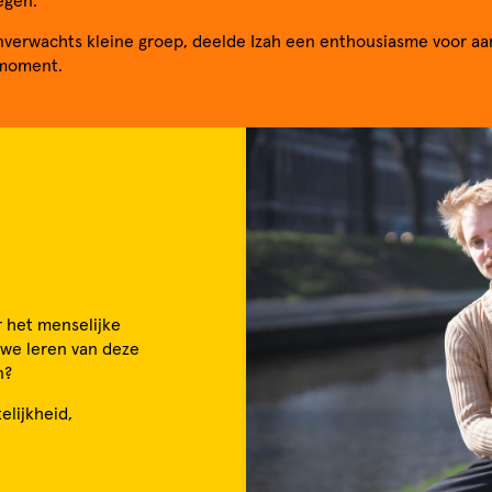
egen.
verwachts kleine groep, deelde Izah een enthousiasme voor a
 moment.
r het menselijke
 we leren van deze
n?
elijkheid,