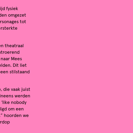
jd fysiek
rden omgezet
rsonages tot
ersterkte
en theatraal
ontroerend
 naar Mees
den. Dit liet
en stilstaand
 die vaak juist
. Ineens werden
‘like nobody
odigd om een
e,” hoorden we
ardop