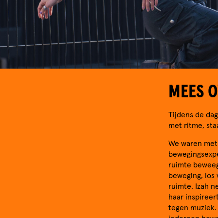
MEES O
Tijdens de dag
met ritme, sta
We waren met e
bewegingsexper
ruimte beweeg
beweging, los 
ruimte. Izah n
haar inspireer
tegen muziek. 