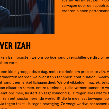
scène? Als artiest ben ik o
vervagen door een speelse, 
creëren binnen performanc
VER IZAH
 van Izah focusten we ons op hoe vanuit verschillende disciplin
at en vorm.
en klein groepje deze dag, met z’n drieën om precies te zijn. 
imenten leerden we over Izah’s techniek ‘continuation’, waarbi
t vanuit één enkel lichaamsdeel. We ontwikkelden muziek, teks
van elkaar en samen, om zo uiteindelijk alle vormen samen te v
eemt ons mee, luistert en zegt volmondig ‘ja’ tegen alles wat z
t. Een enthousiasmerende werkdrift die je mee laat bewegen op 
Ja tegen tekst. Ja tegen beweging. Ze voegt werkwijzes samen 