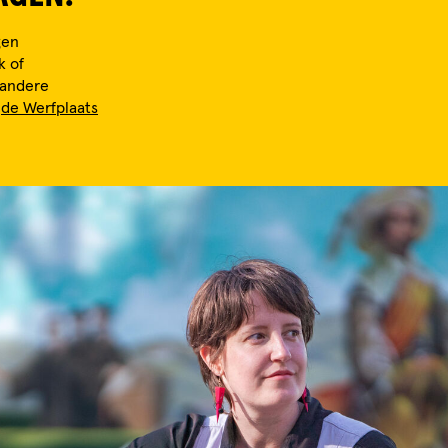
gen
k of
t andere
s
de Werfplaats