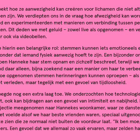
kt hoe ze aanwezigheid kan creëren voor lichamen die niet alti
en zijn. We verdiepten ons in de vraag hoe afwezigheid kan wo
id en experimenteerden met manieren om verbinding tussen pe
en. Dit deden we met geluid – zowel live als opgenomen – en v
 ook via videobellen.
 hierin een belangrijke rol: stemmen kunnen iets emotioneels 
nder dat iemand fysiek aanwezig hoeft te zijn. Een bijzonder 
en Hanneke haar stem opnam en zichzelf beschreef, terwijl we
nd daar alleen, bijna zoekend naar een manier om haar te verbeel
oe opgenomen stemmen herinneringen kunnen oproepen – als e
 verleden, maar tegelijk met een gevoel van tijdloosheid.
egde nog een extra laag toe. We onderzochten hoe technologie,
t, ook kan bijdragen aan een gevoel van intimiteit en nabijheid
ojectie meegenomen naar Hannekes woonkamer, waar ze danste 
Het voelde alsof we haar beste vrienden waren, speciaal uitgen
te zien die ze normaal niet buiten de voordeur laat. “Ik ben mo
kers. Een gevoel dat we allemaal zo vaak ervaren, maar zelden h