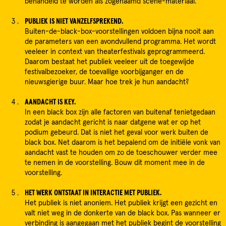
behandeld te worden als zogenaamd scène-materiaal.
PUBLIEK IS NIET VANZELFSPREKEND.
Buiten-de-black-box-voorstellingen voldoen bijna nooit aan
de parameters van een avondvullend programma. Het wordt
veeleer in context van theaterfestivals geprogrammeerd.
Daarom bestaat het publiek veeleer uit de toegewijde
festivalbezoeker, de toevallige voorbijganger en de
nieuwsgierige buur. Maar hoe trek je hun aandacht?
AANDACHT IS KEY.
In een black box zijn alle factoren van buitenaf tenietgedaan
zodat je aandacht gericht is naar datgene wat er op het
podium gebeurd. Dat is niet het geval voor werk buiten de
black box. Net daarom is het bepalend om de initiële vonk van
aandacht vast te houden om zo de toeschouwer verder mee
te nemen in de voorstelling. Bouw dit moment mee in de
voorstelling.
HET WERK ONTSTAAT IN INTERACTIE MET PUBLIEK.
Het publiek is niet anoniem. Het publiek krijgt een gezicht en
valt niet weg in de donkerte van de black box. Pas wanneer er
verbinding is aangegaan met het publiek begint de voorstelling