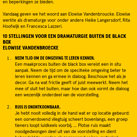
en beperkingen ze bieden.
Vandaag geven we het woord aan Elowise Vandenbroucke. Elowise
werkte als dramaturge voor onder andere Heike Langersdorf, Rita
Hoofwijk en Francesca Lazzeri.
10 STELLINGEN VOOR EEN DRAMATURGIE BUITEN DE BLACK
BOX
ELOWISE VANDENBROECKE
NEEM TIJD OM DE OMGEVING TE LEREN KENNEN.
Een maakproces buiten de black box vereist een in situ
aanpak. Neem de tijd om de specifieke omgeving beter te
leren kennen en ga ermee in dialoog. Beschouw het als je
decor. Ga na wat frictie geeft of juist meewerkt. Neem het
mee of sluit het buiten, maar hoe dan ook vormt de dialoog
een wezenlijk onderdeel van de voorstelling.
RUIS IS ONONTKOOMBAAR.
Je hebt nooit volledig in de hand wat er op locatie gebeurd:
een oorverdovend vliegtuig scheert bovenlangs, een groep
tieners loopt luidkeels voorbij, … Plotse ruis maakt
noodgedwongen deel uit van de voorstelling en dient