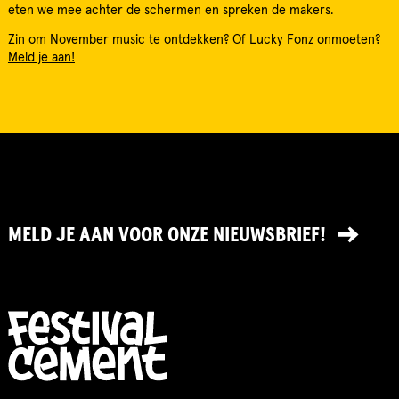
eten we mee achter de schermen en spreken de makers.
Zin om November music te ontdekken? Of Lucky Fonz onmoeten?
Meld je aan!
MELD JE AAN VOOR ONZE NIEUWSBRIEF!