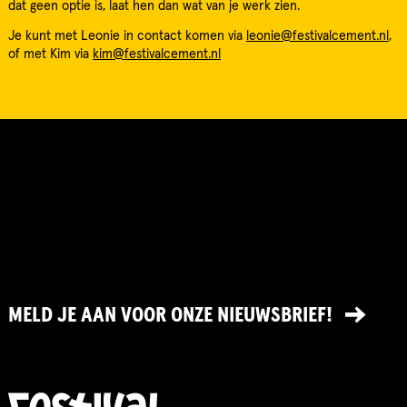
dat geen optie is, laat hen dan wat van je werk zien.
Je kunt met Leonie in contact komen via
leonie@festivalcement.nl
,
of met Kim via
kim@festivalcement.nl
MELD JE AAN VOOR ONZE NIEUWSBRIEF!