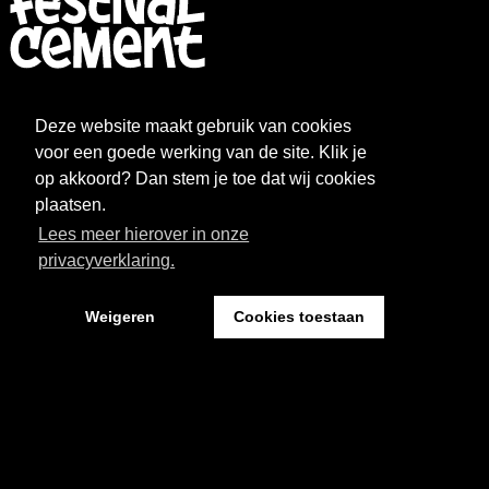
FESTIVAL
NIEUWS
Deze website maakt gebruik van cookies
WAT WE DOEN
ARCHIEF
voor een goede werking van de site. Klik je
op akkoord? Dan stem je toe dat wij cookies
OVER CEMENT
FAQ
plaatsen.
Lees meer hierover in onze
FESTIVAL CEMENT
privacyverklaring.
Weigeren
Cookies toestaan
Kantoor: Pand 18 - Sint Josephstraat 18
5211 NJ ‘s-Hertogenbosch
Website by The Cre8ion.Lab
-
Privacystatement
Cookies