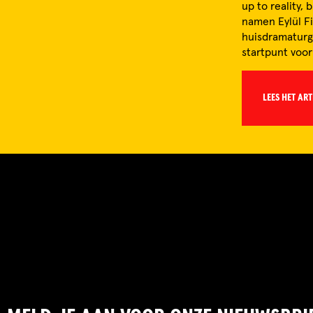
up to reality,
namen Eylül Fi
huisdramaturg
startpunt voor
LEES HET ART