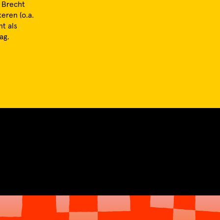
d Brecht
eren (o.a.
t als
ag.