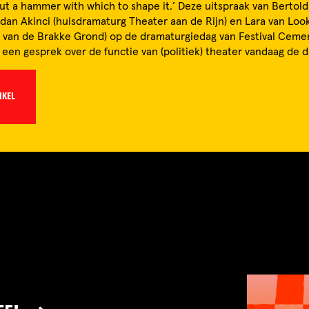
 but a hammer with which to shape it.’ Deze uitspraak van Bertol
dan Akinci (huisdramaturg Theater aan de Rijn) en Lara van Look
 van de Brakke Grond) op de dramaturgiedag van Festival Cemen
 een gesprek over de functie van (politiek) theater vandaag de d
IKEL