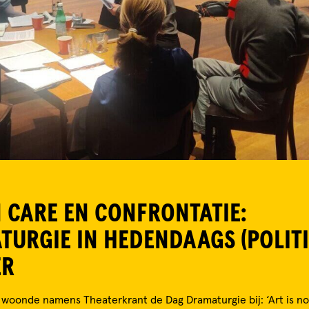
 CARE EN CONFRONTATIE:
URGIE IN HEDENDAAGS (POLITI
ER
woonde namens Theaterkrant de Dag Dramaturgie bij: ‘Art is not