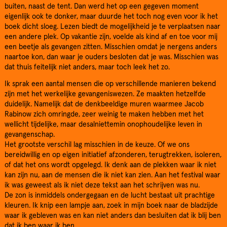
buiten, naast de tent. Dan werd het op een gegeven moment
eigenlijk ook te donker, maar duurde het toch nog even voor ik het
boek dicht sloeg. Lezen biedt de mogelijkheid je te verplaatsen naar
een andere plek. Op vakantie zijn, voelde als kind af en toe voor mij
een beetje als gevangen zitten. Misschien omdat je nergens anders
naartoe kon, dan waar je ouders besloten dat je was. Misschien was
dat thuis feitelijk niet anders, maar toch leek het zo.
Ik sprak een aantal mensen die op verschillende manieren bekend
zijn met het werkelijke gevangeniswezen. Ze maakten hetzelfde
duidelijk. Namelijk dat de denkbeeldige muren waarmee Jacob
Rabinow zich omringde, zeer weinig te maken hebben met het
wellicht tijdelijke, maar desalniettemin onophoudelijke leven in
gevangenschap.
Het grootste verschil lag misschien in de keuze. Of we ons
bereidwillig en op eigen initiatief afzonderen, terugtrekken, isoleren,
of dat het ons wordt opgelegd. Ik denk aan de plekken waar ik niet
kan zijn nu, aan de mensen die ik niet kan zien. Aan het festival waar
ik was geweest als ik niet deze tekst aan het schrijven was nu.
De zon is inmiddels ondergegaan en de lucht bestaat uit prachtige
kleuren. Ik knip een lampje aan, zoek in mijn boek naar de bladzijde
waar ik gebleven was en kan niet anders dan besluiten dat ik blij ben
dat ik ben waar ik ben.