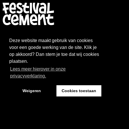
FESTIVAL
NIEUWS
Deze website maakt gebruik van cookies
WAT WE DOEN
ARCHIEF
voor een goede werking van de site. Klik je
op akkoord? Dan stem je toe dat wij cookies
OVER CEMENT
FAQ
plaatsen.
Lees meer hierover in onze
FESTIVAL CEMENT
privacyverklaring.
Weigeren
Cookies toestaan
Kantoor: Pand 18 - Sint Josephstraat 18
5211 NJ ‘s-Hertogenbosch
Website by The Cre8ion.Lab
-
Privacystatement
Cookies