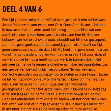
DEEL 4 VAN 6
Een tijd geleden, misschien zelfs al twee jaar, las ik een artikel waar
Jacob Rabinow in voorkwam, een Oekraïens-Amerikaans uitvinder.
Ik bewaarde het en soms komt het terug. In het artikel, dat een
soort interview is met hem, wordt beschreven hoe hij zich ten
behoeve van het creatieve proces inbeeldt dat hij in de gevangenis
zit. In de gevangenis speelt tijd namelijk geen rol, of heeft de tijd
geen consequentie, zo verklaart hij. Hij hoeft nergens meer naartoe,
wordt nergens anders nog verwacht en zo creëert hij voor zichzelf
de vrijheid die hij nodig heeft om zijn werk te kunnen doen. Het
intrigeerde me, de tegengesteldheid ervan. Hoe het opgesloten zijn,
een gevoel van bevrijding kan veroorzaken. Nu ons gevraagd
correctie geboden wordt onszelf op te sluiten in onze huizen, kwam
de list van Rabinow opnieuw bij me terug. Ik keek om me heen, in
mijn eigen ‘gevangenis’. Die is luxueuzer dan werkelijke
gevangenissen. Achter het grote raam (dat ik bijvoorbeeld heb) zag
ik de zon laag aan de hemel staan. Het eerste bewijs van de tijd.
Door het afnemende licht kon ik de zinnen van het boek dat ik aan
het lezen was (dat er in mijn gevangenis is) al nauwelijks meer zien.
Ik herinner me dat ik als kind vaak op vakantie in de avond las,