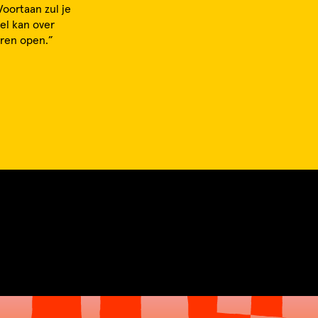
Voortaan zul je
fel kan over
uren open.”