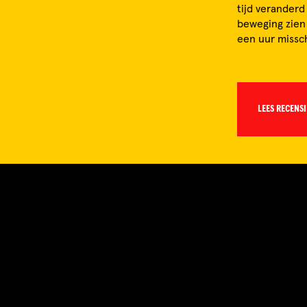
tijd veranderd
beweging zien 
een uur missch
LEES RECENSI