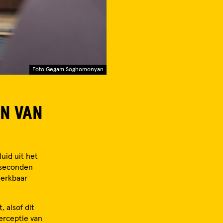
Foto Gegam Soghomonyan
EN VAN
uid uit het
r seconden
merkbaar
, alsof dit
perceptie van