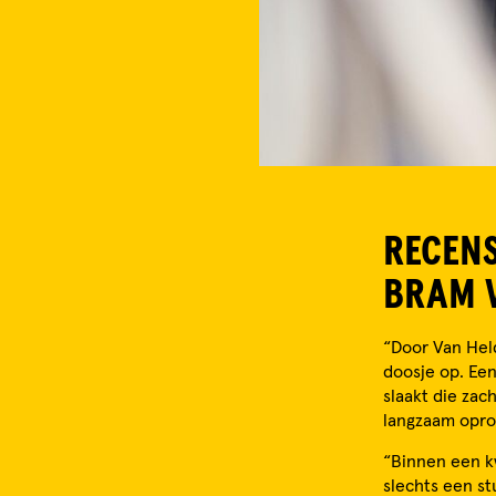
RECENS
BRAM 
“Door Van Held
doosje op. Een
slaakt die zac
langzaam oprol
“Binnen een kw
slechts een st