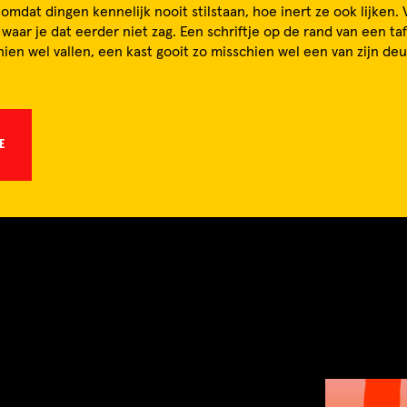
 omdat dingen kennelijk nooit stilstaan, hoe inert ze ook lijken. 
waar je dat eerder niet zag. Een schriftje op de rand van een ta
ien wel vallen, een kast gooit zo misschien wel een van zijn de
E