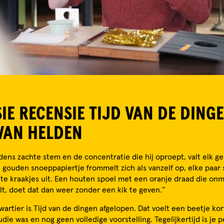
IE RECENSIE TIJD VAN DE DING
VAN HELDEN
ens zachte stem en de concentratie die hij oproept, valt elk gel
 gouden snoeppapiertje frommelt zich als vanzelf op, elke paa
hte kraakjes uit. Een houten spoel met een oranje draad die on
t, doet dat dan weer zonder een kik te geven.”
artier is Tijd van de dingen afgelopen. Dat voelt een beetje kort
udie was en nog geen volledige voorstelling. Tegelijkertijd is je 