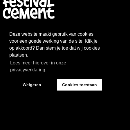
FESTIVAL
NIEUWS
Deze website maakt gebruik van cookies
WAT WE DOEN
ARCHIEF
voor een goede werking van de site. Klik je
op akkoord? Dan stem je toe dat wij cookies
OVER CEMENT
FAQ
plaatsen.
Lees meer hierover in onze
FESTIVAL CEMENT
privacyverklaring.
Weigeren
Cookies toestaan
Kantoor: Pand 18 - Sint Josephstraat 18
5211 NJ ‘s-Hertogenbosch
Website by The Cre8ion.Lab
-
Privacystatement
Cookies