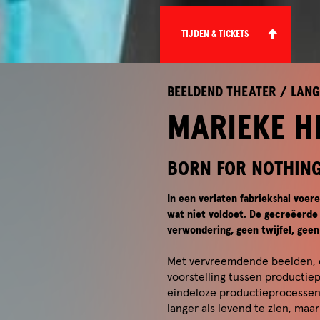
TIJDEN & TICKETS
BEELDEND THEATER
/
LANG
MARIEKE H
BORN FOR NOTHIN
In een verlaten fabriekshal voer
wat niet voldoet. De gecreëerde
verwondering, geen twijfel, geen
Met vervreemdende beelden, e
voorstelling tussen productiep
eindeloze productieprocessen 
langer als levend te zien, maa