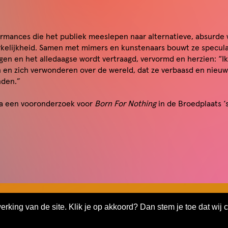
mances die het publiek meeslepen naar alternatieve, absurde 
rkelijkheid. Samen met mimers en kunstenaars bouwt ze specula
gen en het alledaagse wordt vertraagd, vervormd en herzien: “I
n en zich verwonderen over de wereld, dat ze verbaasd en nieuws
nden.”
a een vooronderzoek voor
Born For Nothing
in de Broedplaats 
Huyghe, Aleksej Ovsiannikov, Luuk Weers
geren
king van de site. Klik je op akkoord? Dan stem je toe dat wij 
va