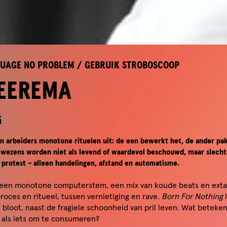
UAGE NO PROBLEM / GEBRUIK STROBOSCOOP
EEREMA
G
en arbeiders monotone rituelen uit: de een bewerkt het, de ander pak
 wezens worden niet als levend of waardevol beschouwd, maar slecht
 protest – alleen handelingen, afstand en automatisme.
en monotone computerstem, een mix van koude beats en extati
roces en ritueel, tussen vernietiging en rave.
Born For Nothing
bloot, naast de fragiele schoonheid van pril leven. Wat beteken
r als iets om te consumeren?