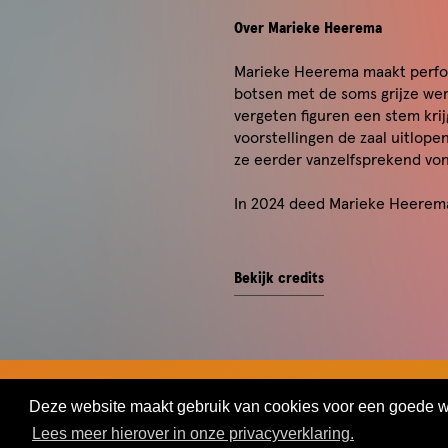
Over Marieke Heerema
Marieke Heerema maakt perfor
botsen met de soms grijze we
vergeten figuren een stem krij
voorstellingen de zaal uitlope
ze eerder vanzelfsprekend vo
In 2024 deed Marieke Heerem
Bekijk credits
Regie: Marieke Heerema
Spel & medemakers: Daniëlle 
Dramaturgie: Pol Eggermont
Scenografie: Floris Barnhoorn
Sounddesign: Simeon van Ton
Deze website maakt gebruik van cookies voor een goede wer
TEASER BORN FOR NOTHING
Regie-assistent: Olga Tsygano
Lees meer hierover in onze privacyverklaring.