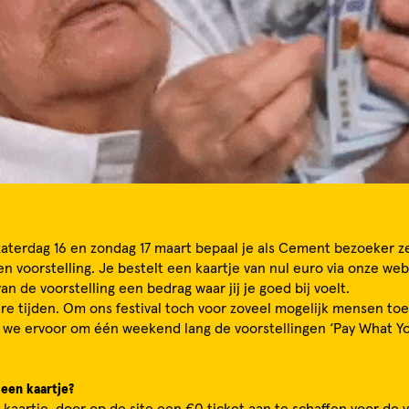
 zaterdag 16 en zondag 17 maart bepaal je als Cement bezoeker ze
en voorstelling. Je bestelt een kaartje van nul euro via onze web
an de voorstelling een bedrag waar jij je goed bij voelt.
re tijden. Om ons festival toch voor zoveel mogelijk mensen toe
 we ervoor om één weekend lang de voorstellingen ‘Pay What Y
een kaartje?
 kaartje, door op de site een €0 ticket aan te schaffen voor de v