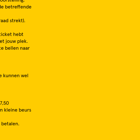
 de betreffende
aad strekt).
ticket hebt
et jouw plek.
te bellen naar
 We kunnen wel
17,50
n kleine beurs
 betalen.