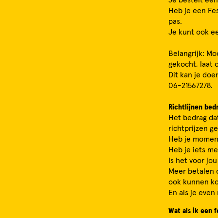
Heb je een Fes
pas.
Je kunt ook ee
Belangrijk: Mo
gekocht, laat 
Dit kan je doe
06-21567278.
Richtlijnen be
Het bedrag dat 
richtprijzen g
Heb je momente
Heb je iets me
Is het voor jo
Meer betalen 
ook kunnen kom
En als je even
Wat als ik een f