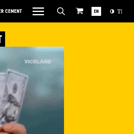
ER CEMENT
EN
T