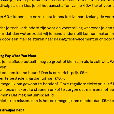
tivalpas, dan kies je bij het aanschaffen van je €0,- ticket voor
n €0,- kopen aan onze kassa in ons festivalhart (zolang de voorr
cht je toch verhinderd zijn voor de voorstelling waarvoor je een 
ons dat dan weten zodat wij iemand anders blij kunnen maken m
n door een mail te sturen naar kassa@festivalcement.nl of door 
drag Pay What You Want
je na afloop betaalt, mag zo groot of klein zijn als je zelf wilt.
even:
el een kleine beurs? Dan is onze richtprijs €5,-.
er te besteden, ga dan uit van €10,-.
u mogelijk om gewoon te betalen? Onze reguliere ticketprijs is €
om onze makers te steunen en/of te zorgen dat mensen met ee
en? Dat mag natuurlijk altijd.
 niets kan missen, dan is het ook mogelijk om minder dan €5,- te
estivalpas heb?