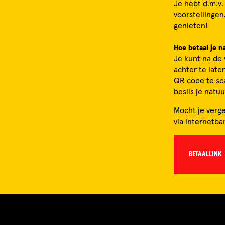
Je hebt d.m.v.
voorstellingen
genieten!
Hoe betaal je na
Je kunt na de 
achter te late
QR code te sca
beslis je natuu
Mocht je verge
via internetba
BETAALLINK