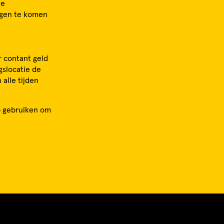
de
ingen te komen
r contant geld
gslocatie de
alle tijden
op gebruiken om