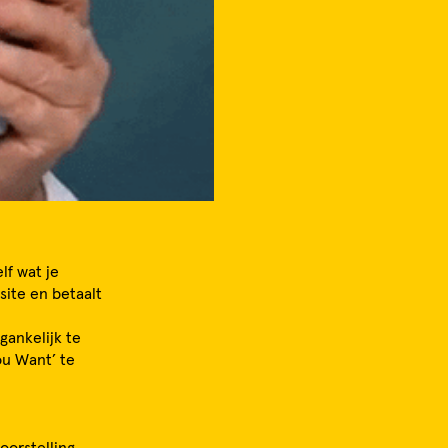
lf wat je
site en betaalt
gankelijk te
ou Want’ te
oorstelling.