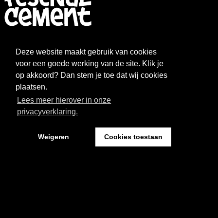
FESTIVAL
NIEUWS
Deze website maakt gebruik van cookies
WAT WE DOEN
ARCHIEF
voor een goede werking van de site. Klik je
op akkoord? Dan stem je toe dat wij cookies
OVER CEMENT
FAQ
plaatsen.
Lees meer hierover in onze
FESTIVAL CEMENT
privacyverklaring.
Weigeren
Cookies toestaan
Kantoor: Pand 18 - Sint Josephstraat 18
5211 NJ ‘s-Hertogenbosch
Website by The Cre8ion.Lab
-
Privacystatement
Cookies