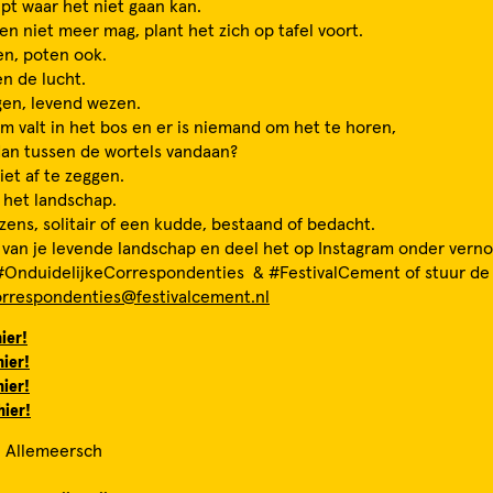
ipt waar het niet gaan kan.
ten niet meer mag, plant het zich op tafel voort.
n, poten ook.
n de lucht.
en, levend wezen.
m valt in het bos en er is niemand om het te horen,
dan tussen de wortels vandaan?
iet af te zeggen.
n het landschap.
ens, solitair of een kudde, bestaand of bedacht.
 van je levende landschap en deel het op Instagram onder vern
OnduidelijkeCorrespondenties & #FestivalCement of stuur de 
orrespondenties@festivalcement.nl
hier!
hier!
hier!
hier!
n Allemeersch