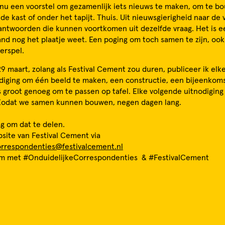
 nu een voorstel om gezamenlijk iets nieuws te maken, om te 
de kast of onder het tapijt. Thuis. Uit nieuwsgierigheid naar de 
antwoorden die kunnen voortkomen uit dezelfde vraag. Het is e
d nog het plaatje weet. Een poging om toch samen te zijn, ook a
derspel.
9 maart, zolang als Festival Cement zou duren, publiceer ik elk
diging om één beeld te maken, een constructie, een bijeenkoms
 groot genoeg om te passen op tafel. Elke volgende uitnodiging
 Zodat we samen kunnen bouwen, negen dagen lang.
g om dat te delen.
site van Festival Cement via
orrespondenties@festivalcement.nl
am met #OnduidelijkeCorrespondenties & #FestivalCement