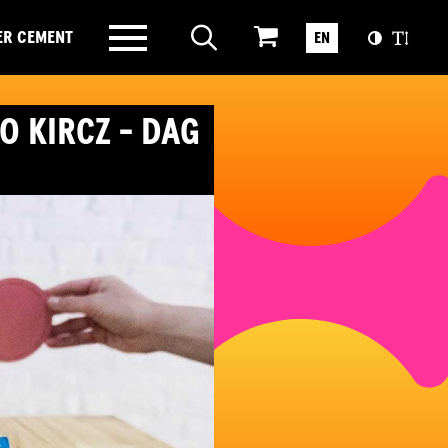
ER CEMENT
EN
 KIRCZ - DAG