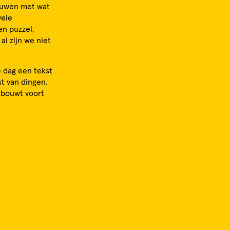
bouwen met wat
vele
en puzzel,
l zijn we niet
e dag een tekst
t van dingen.
 bouwt voort