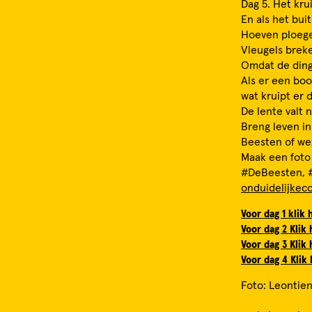
Dag 5. Het kru
En als het bui
Hoeven ploege
Vleugels breke
Omdat de ding
Als er een boo
wat kruipt er 
De lente valt n
Breng leven i
Beesten of wez
Maak een foto
#DeBeesten, #
onduidelijkec
Voor dag 1 klik 
Voor dag 2 Klik 
Voor dag 3 Klik 
Voor dag 4 Klik 
Foto: Leontie