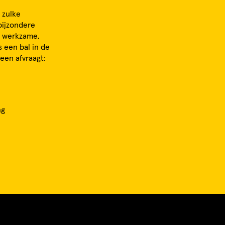
 zulke
bijzondere
ë werkzame,
s een bal in de
teen afvraagt:
ng