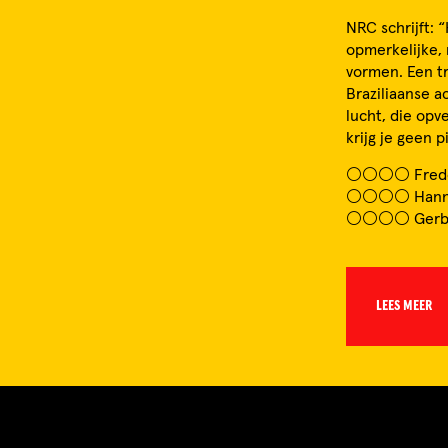
NRC schrijft: 
opmerkelijke,
vormen. Een t
Braziliaanse a
lucht, die opv
krijg je geen 
⚪️⚪️⚪️⚪️ Fred
⚪️⚪️⚪️⚪️ Hann
⚪️⚪️⚪️⚪️ Gerbe
LEES MEER