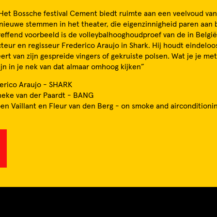
“Het Bossche festival Cement biedt ruimte aan een veelvoud van
 nieuwe stemmen in het theater, die eigenzinnigheid paren aan 
reffend voorbeeld is de volleybalhooghoudproef van de in Belgi
cteur en regisseur Frederico Araujo in Shark. Hij houdt eindeloo
eert van zijn gespreide vingers of gekruiste polsen. Wat je je me
pijn in je nek van dat almaar omhoog kijken”
erico Araujo - SHARK
eke van der Paardt - BANG
n Vaillant en Fleur van den Berg - on smoke and airconditioni