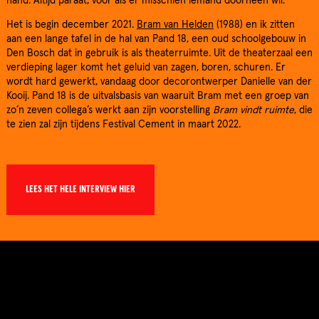
hand. Altijd paraat, voor als er misschien iemand doorheen wil.
Het is begin december 2021.
Bram van Helden
(1988) en ik zitten
aan een lange tafel in de hal van Pand 18, een oud schoolgebouw in
Den Bosch dat in gebruik is als theaterruimte. Uit de theaterzaal een
verdieping lager komt het geluid van zagen, boren, schuren. Er
wordt hard gewerkt, vandaag door decorontwerper Danielle van der
Kooij. Pand 18 is de uitvalsbasis van waaruit Bram met een groep van
zo’n zeven collega’s werkt aan zijn voorstelling
Bram vindt ruimte
, die
te zien zal zijn tijdens Festival Cement in maart 2022.
LEES HET HELE INTERVIEW HIER