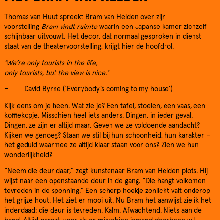
Thomas van Huut spreekt Bram van Helden over zijn
voorstelling
Bram vindt ruimte
waarin een Japanse kamer zichzelf
schijnbaar uitvouwt. Het decor, dat normaal gesproken in dienst
staat van de theatervoorstelling, krijgt hier de hoofdrol.
‘We’re only tourists in this life,
only tourists, but the view is nice.’
– David Byrne (‘
Everybody’s coming to my house
’)
Kijk eens om je heen. Wat zie je? Een tafel, stoelen, een vaas, een
koffiekopje. Misschien heel iets anders. Dingen, in ieder geval.
Dingen, ze zijn er altijd maar. Geven we ze voldoende aandacht?
Kijken we genoeg? Staan we stil bij hun schoonheid, hun karakter –
het geduld waarmee ze altijd klaar staan voor ons? Zien we hun
wonderlijkheid?
“Neem die deur daar,” zegt kunstenaar Bram van Helden plots. Hij
wijst naar een openstaande deur in de gang. “Die hangt volkomen
tevreden in de sponning.” Een scherp hoekje zonlicht valt onderop
het grijze hout. Het ziet er mooi uit. Nu Bram het aanwijst zie ik het
inderdaad: die deur is tevreden. Kalm. Afwachtend. Niets aan de