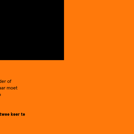
der of
aar moet
p
 twee keer te