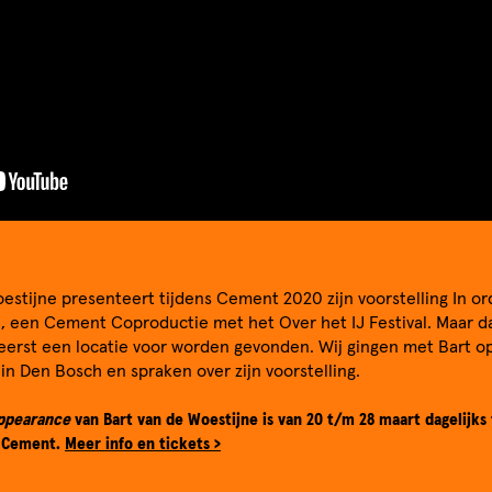
estijne presenteert tijdens Cement 2020 zijn voorstelling In or
, een Cement Coproductie met het Over het IJ Festival. Maar d
 eerst een locatie voor worden gevonden. Wij gingen met Bart o
in Den Bosch en spraken over zijn voorstelling.
appearance
van Bart van de Woestijne is van 20 t/m 28 maart dagelijks
l Cement.
Meer info en tickets >