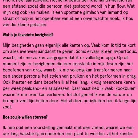
vind ik heel aanstekelijk. Het liefst bewonder ik iemands wereld van
een afstand, zodat die persoon niet gestoord wordt in hun flow. Wat
mijn dag ook kan maken, is een spontane glimlach van iemand op
straat of hulp in het openbaar vanuit een onverwachte hoek. Ik hou
van die kleine gebaren.
Wat is je favoriete bezigheid?
Mijn bezigheden gaan eigenlijk alle kanten op. Vaak kom ik tijd te kort
om alles evenveel aandacht te geven. Soms ervaar ik een hyperfocus,
waarbij iets me zo kan vastgrijpen dat ik er volledig in opga. Op dit
moment zijn er bezigheden die een constante in mijn leven zijn: het
beoefenen van drag, waarbij ik me volledig kan transformeren naar
een ander persona, het stylen van pruiken en het performen in drag.
Ook theater en dans beoefen ik al heel lang. Ik volg meerdere keren
per week paaldans- en salsalessen. Daarnaast heb ik vaak ‘kookbuien’
waarin ik me uren kan verliezen. Tot slot geniet ik van de natuur en
breng ik veel tijd buiten door. Met al deze activiteiten ben ik lange tijd
zoet.
Hoe zou je willen sterven?
Ik heb ooit een voorstelling gemaakt met een vriend, waarin we een
uur lang halsstarrig probeerden een plant te worden, zij het zonder