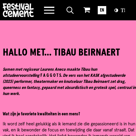
WAT WE DOEN
EN
OVER CEMENT
HALLO MET... TIBAU BEIRNAERT
Samen met regisseur Laurens Aneca maakte Tibau hun
afstudeervoorstelling
F A G G O T S
. De vers van het KASK afgestudeerde
(2023) performer, theatermaker en knutselaar Tibau Beirnaert zet drag,
queerness en fantasy, gepaard met absurdistisch en grotesk spel, centraal in
hun werk.
Wat zijn je favoriete kwaliteiten in een mens?
Ik word zelf heel gelukkig als ik iemand zie die gepassioneerd is in hun
vak, en ik bewonder de focus en toewijding die daar vanaf straalt. Dat