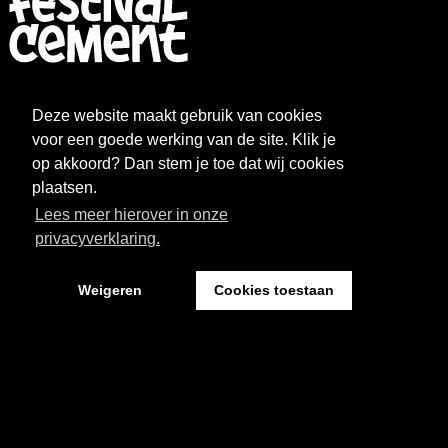
FESTIVAL
NIEUWS
Deze website maakt gebruik van cookies
WAT WE DOEN
ARCHIEF
voor een goede werking van de site. Klik je
op akkoord? Dan stem je toe dat wij cookies
OVER CEMENT
FAQ
plaatsen.
Lees meer hierover in onze
FESTIVAL CEMENT
privacyverklaring.
Weigeren
Cookies toestaan
Kantoor: Pand 18 - Sint Josephstraat 18
5211 NJ ‘s-Hertogenbosch
Website by The Cre8ion.Lab
-
Privacystatement
Cookies